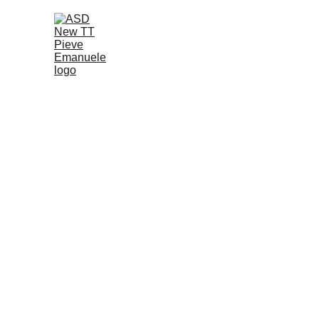
SCOPRI LA 
A
Dal divertimento
Campionati a squadre
 🏆