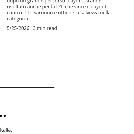
dopo un grande percorso playoff. Grande
risultato anche per la D1, che vince i playout
contro il TT Saronno e ottiene la salvezza nella
categoria.
5/25/2026
3 min read
.
talia.