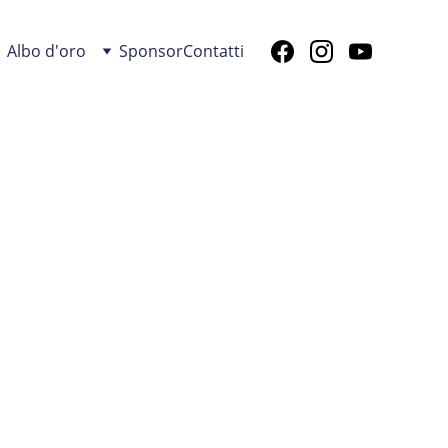
Albo d'oro
Sponsor
Contatti
NIS TAVOLO 
LE
crescita dal 2016
Attività individuale
🏅