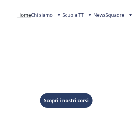
Home
Chi siamo
Scuola TT
News
Squadre
SCUOLA DI TEN
 PIEVE EMANUE
 all'agonismo, una realtà in 
Scopri i nostri corsi
Corsi per tutte le età
🏓
Il Tennis Tavolo sviluppa riflessi, concentrazione e 