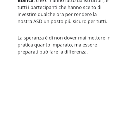
Bianca
, che ci hanno fatto da istruttori, e 
tutti i partecipanti che hanno scelto di 
investire qualche ora per rendere la 
nostra ASD un posto più sicuro per tutti.
La speranza è di non dover mai mettere in 
pratica quanto imparato, ma essere 
preparati può fare la differenza.
ASD NEW TT PIEVE EMANUELE
Contatti
Telefono: +39 338-3111473